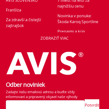
AVIS SLOVENSKO
7 miest na leto za
najnižšiu cenu
Franšíza
Novinka v ponuke:
Za zdravší a čistejší
Škoda Karoq Sportline
zajtrajšok
Prenajmi a kúp
Business
ZOBRAZIŤ VIAC
Novinka v ponuke:
AVIS Prešov
Honda HR-V Advance
Style Plus
Kariéra
Parkovanie pre rastúce
Franchise
flotily: nové modely
Kľúčoví zamestnanci
mobility v roku 2026
štátu
Odber noviniek
Rezervácia vozidla
História
Zadajte Vašu emailovú adresu a buďte vždy
Vyzdvihnutie vozidla
informovaní a pripravený objaviť naše výhody
SITE MAP
Zavádzame vlastné
Potvrdiť