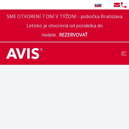
Email
Tel
SK
SME OTVORENÍ 7 DNÍ V TÝŽDNI - pobočka Bratislava
Letisko je otvorená od pondelka do
nedele.
REZERVOVAŤ