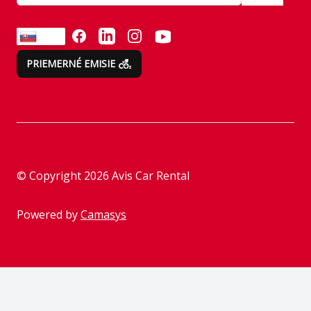
emisné normy
Odvezte si všetko naraz
FACEBOOK
LINKEDIN
INSTAGRAM
YOUTUBE
SK
Emisie neberieme na
PRIEMERNÉ EMISIE
ľahkú váhu
Zákaznícke a
reklamačné služby
Inštrukcie k prenájmu
© Copyright
2026
Avis Car Rental
Asistencia
Powered by
Camasys
Kontrola pred vrátením
vozidla
Parkovacia politika
Informácia o spracúvaní