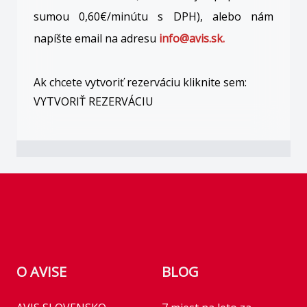
sumou 0,60€/minútu s DPH), alebo nám
napíšte email na adresu
info@avis.sk.
Ak chcete vytvoriť rezerváciu kliknite sem:
VYTVORIŤ REZERVÁCIU
Footer
O AVISE
BLOG