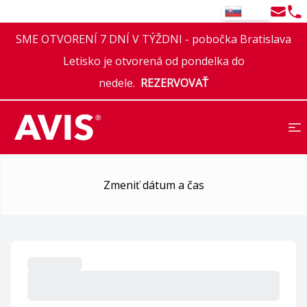
Email
Tel
SK
SME OTVORENÍ 7 DNÍ V TÝŽDNI - pobočka Bratislava
Letisko je otvorená od pondelka do
nedele.
REZERVOVAŤ
Výber vozidla
Zmeniť dátum a čas