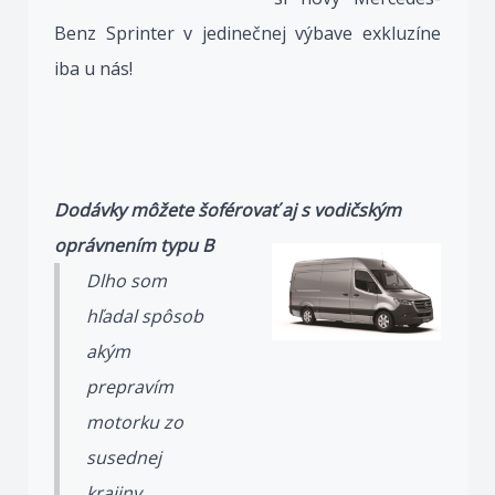
Benz Sprinter v jedinečnej výbave exkluzíne
iba u nás!
Dodávky môžete šoférovať aj s vodičským
oprá
vnením typu B
Dlho som
hľadal spôsob
akým
prepravím
motorku zo
susednej
krajiny.