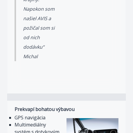
Napokon som
našiel AVIS a
požičal som si
od nich
dodávku“
Michal
Prekvapí bohatou výbavou
GPS navigácia
Multimediálny
systém s dotykovým