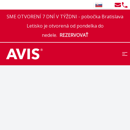
Email
Tel
SK
SME OTVORENÍ 7 DNÍ V TÝŽDNI - pobočka Bratislava
Letisko je otvorená od pondelka do
nedele.
REZERVOVAŤ