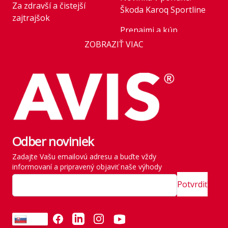
Za zdravší a čistejší
Škoda Karoq Sportline
zajtrajšok
Prenajmi a kúp
Business
ZOBRAZIŤ VIAC
Novinka v ponuke:
AVIS Prešov
Honda HR-V Advance
Style Plus
Kariéra
Parkovanie pre rastúce
Franchise
flotily: nové modely
Kľúčoví zamestnanci
mobility v roku 2026
štátu
Odber noviniek
Rezervácia vozidla
História
Zadajte Vašu emailovú adresu a buďte vždy
Vyzdvihnutie vozidla
informovaní a pripravený objaviť naše výhody
SITE MAP
Zavádzame vlastné
Potvrdiť
emisné normy
Odvezte si všetko naraz
FACEBOOK
LINKEDIN
INSTAGRAM
YOUTUBE
SK