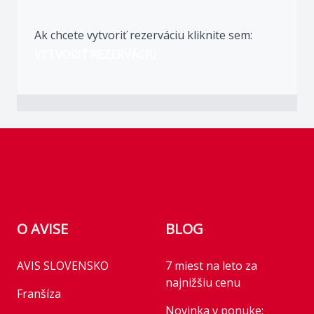
Ak chcete vytvoriť rezerváciu kliknite sem:
VYTVORIŤ REZERVÁCIU
Footer
O AVISE
BLOG
AVIS SLOVENSKO
7 miest na leto za
najnižšiu cenu
Franšíza
Novinka v ponuke: