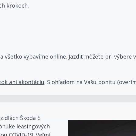
ch krokoch.
t
všetko vybavíme online. Jazdiť môžete pri výbere vo
tok ani akontáciu
! S ohľadom na Vašu bonitu (overím
ozidlách Škoda či
ponuke leasingových
ou COVID-19. Veľmi