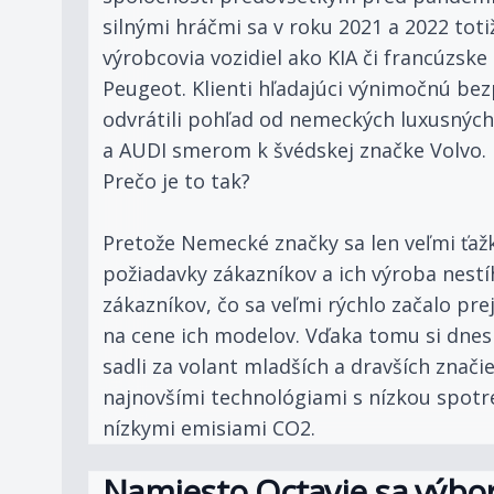
silnými hráčmi sa v roku 2021 a 2022 totiž
výrobcovia vozidiel ako KIA či francúzske
Peugeot. Klienti hľadajúci výnimočnú bez
odvrátili pohľad od nemeckých luxusný
a AUDI smerom k švédskej značke Volvo.
Prečo je to tak?
Pretože Nemecké značky sa len veľmi ťaž
požiadavky zákazníkov a ich výroba nest
zákazníkov, čo sa veľmi rýchlo začalo pre
na cene ich modelov. Vďaka tomu si dnes
sadli za volant mladších a dravších znači
najnovšími technológiami s nízkou spot
nízkymi emisiami CO2.
Namiesto Octavie sa výbor