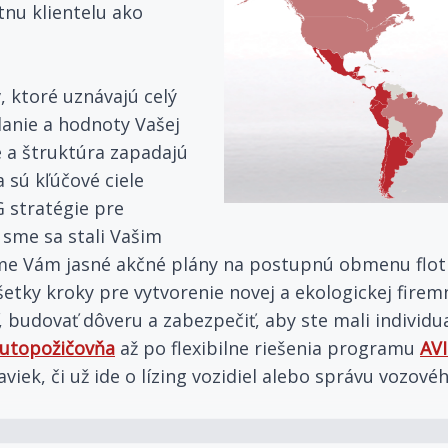
tnu klientelu ako
, ktoré uznávajú celý
lanie a hodnoty Vašej
e a štruktúra zapadajú
a sú kľúčové ciele
G stratégie pre
sme sa stali Vašim
e Vám jasné akčné plány na postupnú obmenu flotily
etky kroky pre vytvorenie novej a ekologickej firemne
 budovať dôveru a zabezpečiť, aby ste mali individ
Autopožičovňa
až po flexibilne riešenia programu
AVI
viek, či už ide o lízing vozidiel alebo správu vozov