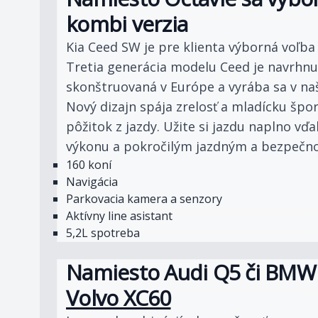
kombi verzia
Kia Ceed SW je pre klienta výborná voľb
Tretia generácia modelu Ceed je navrhnut
skonštruovaná v Európe a vyrába sa v na
Nový dizajn spája zrelosť a mladícku špor
pôžitok z jazdy. Užite si jazdu naplno v
výkonu a pokročilým jazdným a bezpečn
160 koní
Navigácia
Parkovacia kamera a senzory
Aktívny line asistant
5,2L spotreba
Namiesto Audi Q5 či BMW 
Volvo XC60