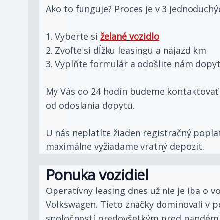
Ako to funguje? Proces je v 3 jednoduchý
1. Vyberte si
želané
vozidlo
2. Zvoľte si dĺžku leasingu a nájazd km
3. Vyplňte formulár a odošlite nám dopy
My Vás do 24 hodín budeme kontaktovať a 
od odoslania dopytu.
U nás
neplatíte žiaden registračný popla
maximálne vyžiadame vratný depozit.
Ponuka vozidiel
Operatívny leasing dnes už nie je iba o v
Volkswagen. Tieto značky dominovali v 
spoločností predovšetkým pred pandémi