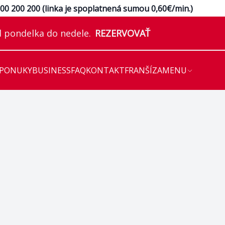
e
00 200 200 (linka je spoplatnená sumou 0,60€/min.)
 pondelka do nedele.
REZERVOVAŤ
 PONUKY
BUSINESS
FAQ
KONTAKT
FRANŠÍZA
MENU