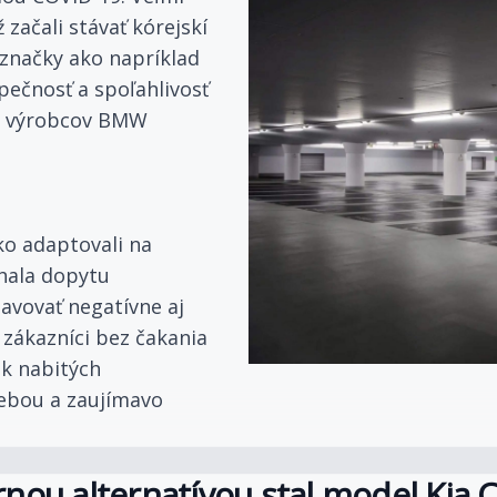
 začali stávať kórejskí
 značky ako napríklad
pečnosť a spoľahlivosť
ch výrobcov BMW
ko adaptovali na
íhala dopytu
javovať negatívne aj
 zákazníci bez čakania
ek nabitých
rebou a zaujímavo
nou alternatívou stal model Kia 