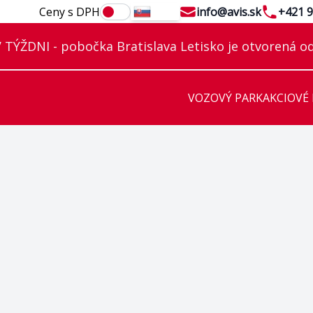
Email
Telephon
Ceny s DPH
info@avis.sk
+421 9
SK
TÝŽDNI - pobočka Bratislava Letisko je otvorená od
VOZOVÝ PARK
AKCIOVÉ