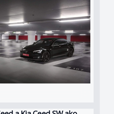
Ceed a
Kia Ceed SW
ako