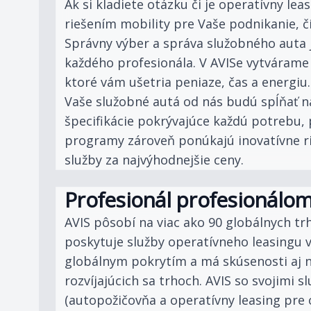
Ak si kladiete otázku či je operatívny le
riešením mobility pre Vaše podnikanie, č
Správny výber a správa služobného auta j
každého profesionála. V AVISe vytvárame
ktoré vám ušetria peniaze, čas a energiu.
Vaše služobné autá od nás budú spĺňať na
špecifikácie pokrývajúce každú potrebu,
programy zároveň ponúkajú inovatívne rie
služby za najvýhodnejšie ceny.
Profesionál profesionálo
AVIS pôsobí na viac ako 90 globálnych tr
poskytuje služby operatívneho leasingu v
globálnym pokrytím a má skúsenosti aj 
rozvíjajúcich sa trhoch. AVIS so svojimi s
(autopožičovňa a operatívny leasing pre