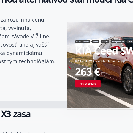
a za rozumnú cenu.
á, vyvinutá,
šom závode V Žiline.
tovosť, ako aj väčší
ďaka dynamickému
ostným technológiám.
X3 zasa