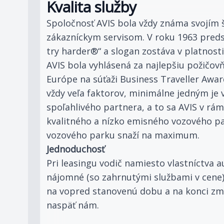
Kvalita služby
Spoločnosť AVIS bola vždy známa svojím
zákazníckym servisom. V roku 1963 pred
try harder®“ a slogan zostáva v platnosti
AVIS bola vyhlásená za najlepšiu požičovň
Európe na súťaži Business Traveller Awa
vždy veľa faktorov, minimálne jedným je
spoľahlivého partnera, a to sa AVIS v rá
kvalitného a nízko emisného vozového pa
vozového parku snaží na maximum.
Jednoduchosť
Pri leasingu vodič namiesto vlastníctva 
nájomné (so zahrnutými službami v cene)
na vopred stanovenú dobu a na konci zm
naspäť nám.