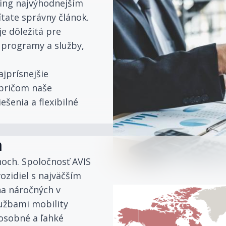
asing najvýhodnejším
ítate správny článok.
e dôležitá pre
 programy a služby,
jprísnejšie
 pričom naše
šenia a flexibilné
m
hoch. Spoločnosť AVIS
ozidiel s najväčším
na náročných v
lužbami mobility
 osobné a ľahké