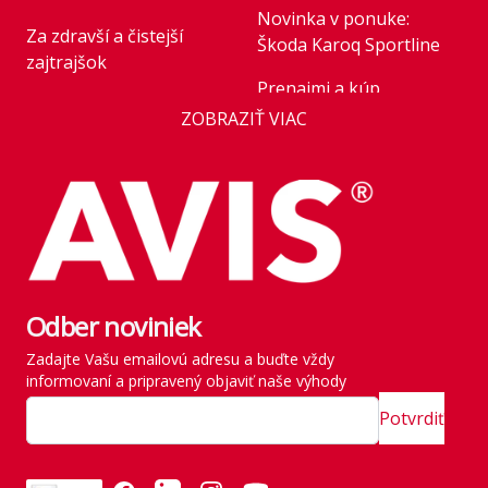
Novinka v ponuke:
Za zdravší a čistejší
Škoda Karoq Sportline
zajtrajšok
Prenajmi a kúp
Business
ZOBRAZIŤ VIAC
Novinka v ponuke:
AVIS Prešov
Honda HR-V Advance
Style Plus
Kariéra
Parkovanie pre rastúce
Franchise
flotily: nové modely
Kľúčoví zamestnanci
mobility v roku 2026
štátu
Odber noviniek
Rezervácia vozidla
História
Zadajte Vašu emailovú adresu a buďte vždy
Vyzdvihnutie vozidla
informovaní a pripravený objaviť naše výhody
SITE MAP
Zavádzame vlastné
Potvrdiť
emisné normy
Odvezte si všetko naraz