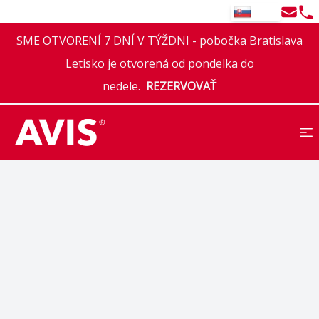
Email
Tel
SK
SME OTVORENÍ 7 DNÍ V TÝŽDNI - pobočka Bratislava
Letisko je otvorená od pondelka do
nedele.
REZERVOVAŤ