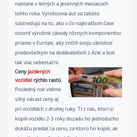
nastane v letných a jesenných mesiacoch
tohto roka. Výrobcovia áut sa takisto
sústreďujú na to, ako v čo najkratšom čase
otvoriť výrobné závody rôznych komponentov
priamo v Európe, aby znížili svoju závislosť
predovšetkým na dodávateľoch z Ázie a boli
tak viac sebestační.
Ceny
jazdených
vozidiel
rýchlo rastú
Posledný rok vidíme
silný nárast ceny aj
pri vozidlách z druhej ruky. Tí z nás, ktorí si
kúpili vozidlo 2-3 roky dozadu ho jednoducho
dokážu predať za cenu, za ktorú ho kúpili, ak