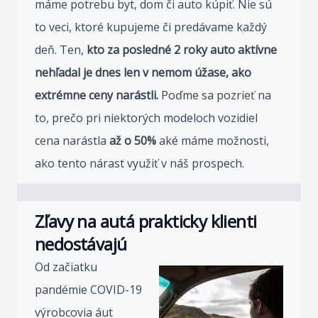
máme potrebu byt, dom či auto kúpiť. Nie sú
to veci, ktoré kupujeme či predávame každý
deň. Ten,
kto za posledné 2 roky auto aktívne
nehľadal je dnes len v nemom úžase, ako
extrémne ceny narástli.
Poďme sa pozrieť na
to, prečo pri niektorých modeloch vozidiel
cena narástla
až o 50%
aké máme možnosti,
ako tento nárast využiť v náš prospech.
Zľavy na autá prakticky klienti
nedostávajú
Od začiatku
pandémie COVID-19
výrobcovia áut