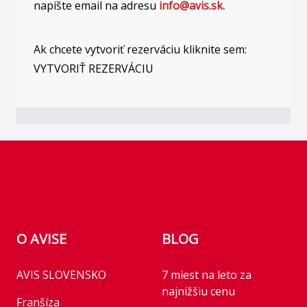
napíšte email na adresu
info@avis.sk.
Ak chcete vytvoriť rezerváciu kliknite sem:
VYTVORIŤ REZERVÁCIU
Footer
O AVISE
BLOG
AVIS SLOVENSKO
7 miest na leto za
najnižšiu cenu
Franšíza