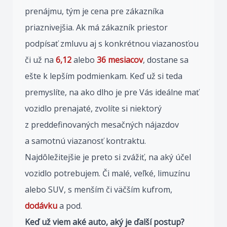
prenájmu, tým je cena pre zákazníka
priaznivejšia. Ak má zákazník priestor
podpísať zmluvu aj s konkrétnou viazanosťou
či už na
6,12
alebo
36
mesiacov
, dostane sa
ešte k lepším podmienkam. Keď už si teda
premyslíte, na ako dlho je pre Vás ideálne mať
vozidlo prenajaté, zvolíte si niektorý
z preddefinovaných mesačných nájazdov
a samotnú viazanosť kontraktu.
Najdôležitejšie je preto si zvážiť, na aký účel
vozidlo potrebujem. Či malé, veľké, limuzínu
alebo SUV, s menším či väčším kufrom,
dodávku
a pod.
Keď už viem aké auto, aký je ďalší postup?