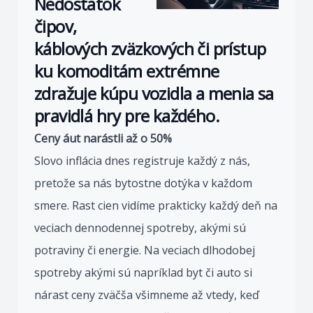
Nedostatok
čipov,
káblových zväzkových či prístup
ku komoditám extrémne
zdražuje kúpu vozidla a menia sa
pravidlá hry pre každého.
Ceny áut narástli až o 50%
Slovo inflácia dnes registruje každý z nás,
pretože sa nás bytostne dotýka v každom
smere. Rast cien vidíme prakticky každý deň na
veciach dennodennej spotreby, akými sú
potraviny či energie. Na veciach dlhodobej
spotreby akými sú napríklad byt či auto si
nárast ceny zväčša všimneme až vtedy, keď