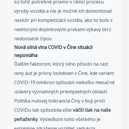
sú totiž potrebné priamo v rámci procesu
výroby vozidla a nie je možné ich domontovať
neskôr pri kompletizácii vozidla, ako to bolo s
niektorými doplnkovými prvkami výbavy skrz
nedostatok čipov.
Nová silná vlna COVID v Číne situácii
nepomáha
Ďalším faktorom, ktorý silno pôsobí na rast
ceny áut je prísny lockdown v Čine, kde variant
COVID-19 omikron spôsobil niekoľko mesačné
uzávery významných priemyselných oblastí.
Politika nulovej tolerancia Číny v boji proti
COVIDu tak spôsobila ešte
väčší tlak na naše
peňaženky
. Výsledkom toho všetkého je
extrémne zdraženie vozidiel, redukcia