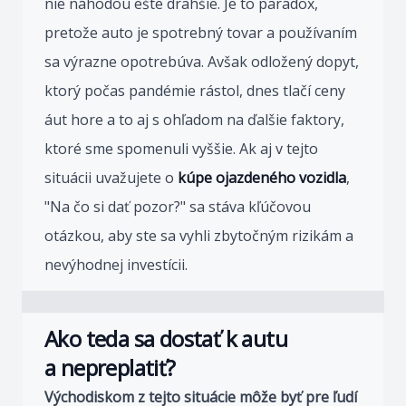
nie náhodou ešte drahšie. Je to paradox,
pretože auto je spotrebný tovar a používaním
sa výrazne opotrebúva. Avšak odložený dopyt,
ktorý počas pandémie rástol, dnes tlačí ceny
áut hore a to aj s ohľadom na ďalšie faktory,
ktoré sme spomenuli vyššie. Ak aj v tejto
situácii uvažujete o
kúpe ojazdeného vozidla
,
"Na čo si dať pozor?" sa stáva kľúčovou
otázkou, aby ste sa vyhli zbytočným rizikám a
nevýhodnej investícii.
Ako teda sa dostať k autu
a nepreplatiť?
Východiskom z tejto situácie môže byť pre ľudí