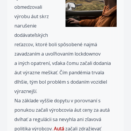
obmedzovali
výrobu áut skrz
narušenie
dodávateľských
reťazcov, ktoré boli spôsobené najmä
zavadzaním a uvoľňovaním lockdownov
a iných opatrení, vďaka čomu začali dodania
áut výrazne meškať. Čím pandémia trvala
dlhšie, tým bol problém s dodaním vozidiel
výraznejší.
Na základe vyššie dopytu v porovnaní s
ponukou začali výrobcovia áut ceny za autá
dvíhať a regulácii sa nevyhla ani zľavová
politika výrobcov.
Autá
začali zdražievať