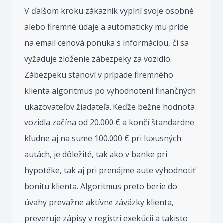
V ďalšom kroku zákazník vyplní svoje osobné
alebo firemné údaje a automaticky mu príde
na email cenová ponuka s informáciou, či sa
vyžaduje zloženie zábezpeky za vozidlo.
Zábezpeku stanoví v prípade firemného
klienta algoritmus po vyhodnotení finančných
ukazovateľov žiadateľa. Keďže bežne hodnota
vozidla začína od 20.000 € a končí štandardne
kľudne aj na sume 100.000 € pri luxusných
autách, je dôležité, tak ako v banke pri
hypotéke, tak aj pri prenájme aute vyhodnotiť
bonitu klienta. Algoritmus preto berie do
úvahy prevažne aktívne záväzky klienta,
preveruje zápisy v registri exekúcii a takisto