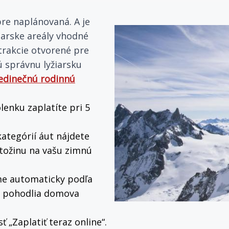
re naplánovaná. A je
žiarske areály vhodné
 atrakcie otvorené pre
ú správnu lyžiarsku
jedinečnú rodinnú
enku zaplatíte pri 5
ategórií áut nájdete
atožinu na vašu zimnú
me automaticky podľa
 z pohodlia domova
 „Zaplatiť teraz online“.