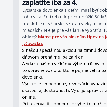
zaplatíte iba za 4.
Lyžiarska dovolenka s deťmi musí byť dob
toho veľa, čo treba dopredu zvážiť: Sú ly
pre deti, sú lyžiarske školy a vleky a iné
mladších? Nie je pre vás ľahké vybrať si t
oblasť?
Máme pre vás niekoľko tipov na 
lyžovačku.
S našou špeciálnou akciou na zimnú dovol
dňovom prenájme iba za 4 dni.
A vďaka nášmu veľkému výberu rôznych k
to správne vozidlo, ktoré pojme veľkú b
dovolenku.
Všetko je jednoduché, rezerváciu vybaví
skutočnej dostupnosti, Vy si ju spravíte
online.
Pri rezervácii jednoducho vyberte možnosť