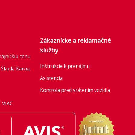
Zákaznícke a reklamačné
služby
najnižšiu cenu
Inštrukcie k prenájmu
 Škoda Karoq
Asistencia
Kontrola pred vrátením vozidla
: Honda HR-V
Parkovacia politika
 VIAC
Informácia o spracúvaní
úce flotily:
osobných údajov
ty v roku
prostredníctvom sociálnych médii