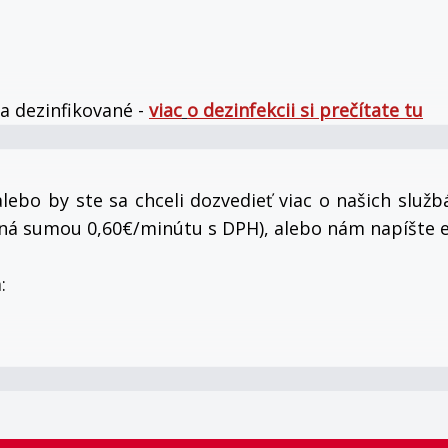
 a dezinfikované -
viac
o dezinfekcii si prečítate tu
lebo by ste sa chceli dozvedieť viac o našich služ
nená sumou 0,60€/minútu s DPH), alebo nám napíšte 
: