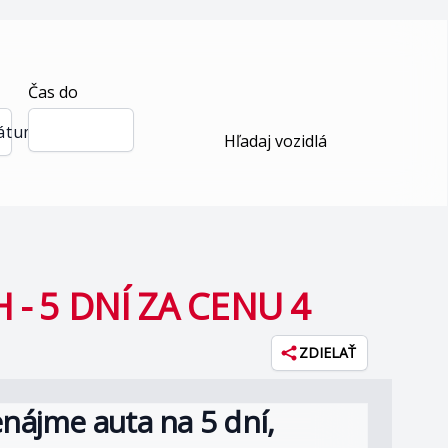
Čas do
dátum
Hľadaj vozidlá
- 5 DNÍ ZA CENU 4
ZDIELAŤ
enájme auta na 5 dní,