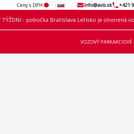
Email
Telephon
Ceny s DPH
info@avis.sk
+421 9
SK
TÝŽDNI - pobočka Bratislava Letisko je otvorená od
VOZOVÝ PARK
AKCIOVÉ