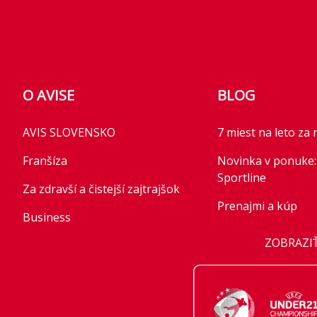
O AVISE
BLOG
AVIS SLOVENSKO
7 miest na leto za 
Franšíza
Novinka v ponuke:
Sportline
Za zdravší a čistejší zajtrajšok
Prenajmi a kúp
Business
Novinka v ponuke
ZOBRAZIŤ
AVIS Prešov
Advance Style Plus
Kariéra
Parkovanie pre rast
nové modely mobili
Franchise
2026