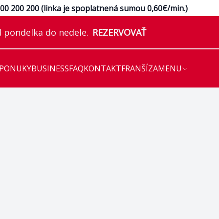
e
00 200 200 (linka je spoplatnená sumou 0,60€/min.)
 pondelka do nedele.
REZERVOVAŤ
 PONUKY
BUSINESS
FAQ
KONTAKT
FRANŠÍZA
MENU