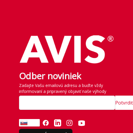
Footer
Odber noviniek
Zadajte Vašu emailovú adresu a buďte vždy
informovaní a pripravený objaviť naše výhody
Potvrdiť
FACEBOOK
LINKEDIN
INSTAGRAM
YOUTUBE
SK