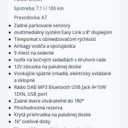
Spotreba: 7.1 l / 100 km
Prevodovka: AT
Zadné parkovacie senzory
multimediálny systém Easy Link s 8" displejom
Tempomat s obmedzovačom rýchlosti
Airbagy vodiča a spolujazdca
9 miest na sedenie
Isofix na bočných sedadlách v druhom rade
12V zásuvka na palubnej doske
Vonkajšie spätné zrkadlá, elektricky ovládané
a sklopné
Rádio DAB MP3 Bluetooth USB Jack 4×15W
1DIN, USB port
Zadné dvere otvárateľné do 180°
Plnohodnotná rezerva
Krytá priehradka na palubnej doske
16" oceľové disky