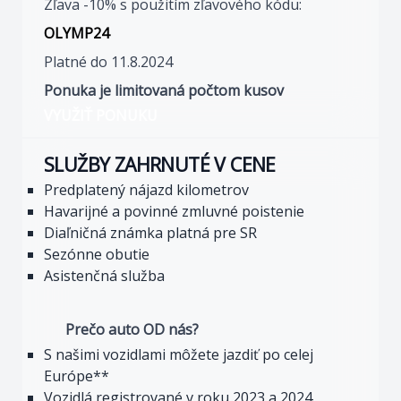
Zľava -10% s použitím zľavového kódu:
OLYMP24
Platné do 11.8.2024
Ponuka je limitovaná počtom kusov
VYUŽIŤ PONUKU
SLUŽBY ZAHRNUTÉ V CENE
Predplatený nájazd kilometrov
Havarijné a povinné zmluvné poistenie
Diaľničná známka platná pre SR
Sezónne obutie
Asistenčná služba
Prečo auto OD nás?
S našimi vozidlami môžete jazdiť po celej
Európe**
Vozidlá registrované v roku 2023 a 2024