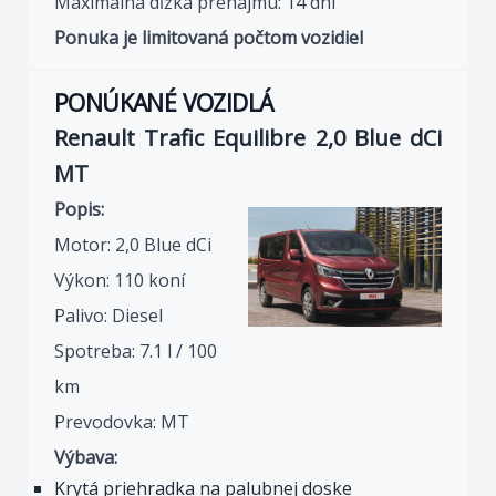
Maximálna dĺžka prenájmu: 14 dní
Ponuka je limitovaná počtom vozidiel
PONÚKANÉ VOZIDLÁ
Renault Trafic Equilibre 2,0 Blue dCi
MT
Popis:
Motor: 2,0 Blue dCi
Výkon: 110 koní
Palivo: Diesel
Spotreba: 7.1 l / 100
km
Prevodovka: MT
Výbava:
Krytá priehradka na palubnej doske