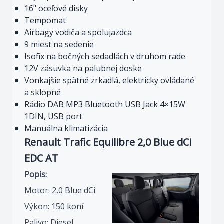
16" oceľové disky
Tempomat
Airbagy vodiča a spolujazdca
9 miest na sedenie
Isofix na bočných sedadlách v druhom rade
12V zásuvka na palubnej doske
Vonkajšie spätné zrkadlá, elektricky ovládané
a sklopné
Rádio DAB MP3 Bluetooth USB Jack 4×15W
1DIN, USB port
Manuálna klimatizácia
Renault Trafic Equilibre 2,0 Blue dCi
EDC AT
Popis:
Motor: 2,0 Blue dCi
Výkon: 150 koní
Palivo: Diesel