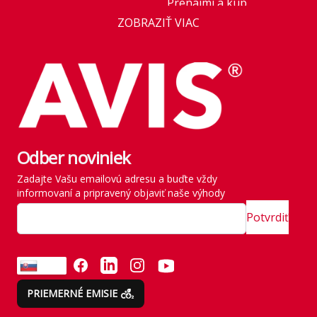
Prenajmi a kúp
Business
ZOBRAZIŤ VIAC
Novinka v ponuke:
AVIS Prešov
Honda HR-V Advance
Style Plus
Kariéra
Parkovanie pre rastúce
Franchise
flotily: nové modely
Kľúčoví zamestnanci
mobility v roku 2026
štátu
Odber noviniek
Rezervácia vozidla
História
Zadajte Vašu emailovú adresu a buďte vždy
Vyzdvihnutie vozidla
informovaní a pripravený objaviť naše výhody
SITE MAP
Zavádzame vlastné
Potvrdiť
emisné normy
Odvezte si všetko naraz
FACEBOOK
LINKEDIN
INSTAGRAM
YOUTUBE
SK
Emisie neberieme na
PRIEMERNÉ EMISIE
ľahkú váhu