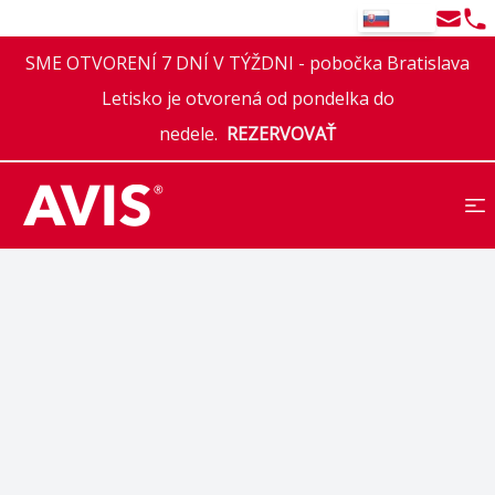
Email
Tel
SK
SME OTVORENÍ 7 DNÍ V TÝŽDNI - pobočka Bratislava
Letisko je otvorená od pondelka do
nedele.
REZERVOVAŤ