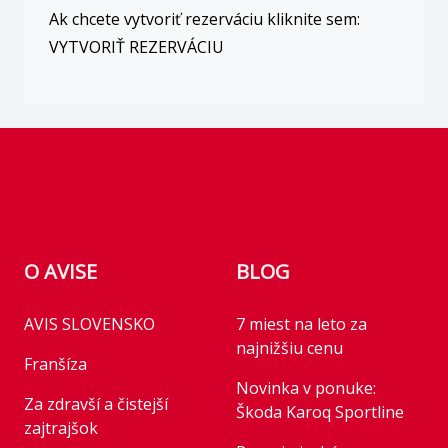
Ak chcete vytvoriť rezerváciu kliknite sem:
VYTVORIŤ REZERVÁCIU
Footer
O AVISE
BLOG
AVIS SLOVENSKO
7 miest na leto za
najnižšiu cenu
Franšíza
Novinka v ponuke:
Za zdravší a čistejší
Škoda Karoq Sportline
zajtrajšok