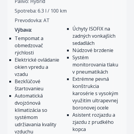
Palivo: Hybrid
Spotreba: 6.3 l / 100 km
Prevodovka: AT
Úchyty ISOFIX na
Výbava:
zadných vonkajších
Tempomat a
sedadlách
obmedzovač
Núdzové brzdenie
rýchlosti
Systém
Elektrické ovládanie
monitorovania tlaku
okien vpredu a
v pneumatikách
vzadu
Extrémne pevná
Bezkľúčové
konštrukcia
štartovanieu
karosérie s vysokým
Automatická
využitím ultrapevnej
dvojzónová
boronovej ocele
klimatizácia so
Asistent rozjazdu a
systémom
zjazdu z prudkého
udržiavania kvality
kopca
vzduchu