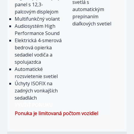
svetlá s
panel s 12,3-
automatickým
palcovým displejom
prepínaním
Multifunkčný volant
diaľkových svetiel
Audiosystém High
Performance Sound
Elektrická 4-smerová
bedrová opierka
sedadiel vodiča a
spolujazdca
Automatické
rozsvietenie svetiel
Úchyty ISOFIX na
zadných vonkajších
sedadlách
VYUŽIŤ PONUKU
Ponuka je limitovaná počtom vozidiel