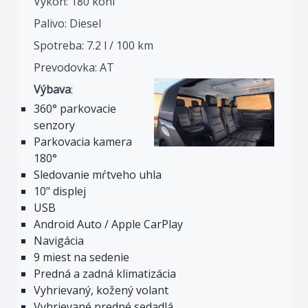
Výkon: 180 koní
Palivo: Diesel
Spotreba: 7.2 l / 100 km
Prevodovka: AT
Výbava
:
360° parkovacie
senzory
Parkovacia kamera
180°
Sledovanie mŕtveho uhla
10" displej
USB
Android Auto / Apple CarPlay
Navigácia
9 miest na sedenie
Predná a zadná klimatizácia
Vyhrievaný, kožený volant
Vyhrievané predné sedadlá