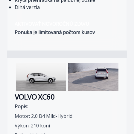
Krytá priehradka na palubnej doske
Dlhá verzia
AKTIVOVAŤ NOVOROČNÚ ZĽAVU
Ponuka je limitovaná počtom kusov
VOLVO XC60
Popis:
Motor: 2,0 B4 Mild-Hybrid
Výkon: 210 koní