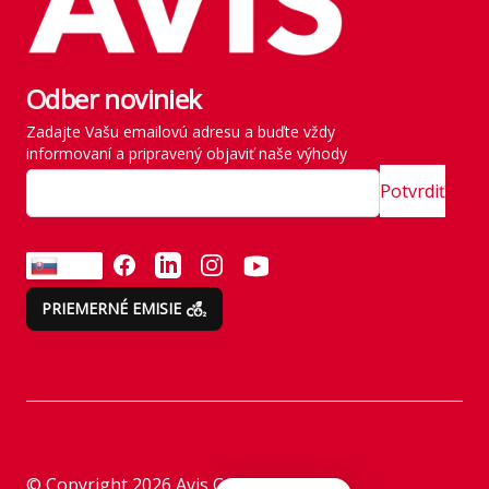
Parkovanie pre rastúce
Franchise
flotily: nové modely
Kľúčoví zamestnanci
mobility v roku 2026
štátu
Odber noviniek
Rezervácia vozidla
História
Zadajte Vašu emailovú adresu a buďte vždy
Vyzdvihnutie vozidla
informovaní a pripravený objaviť naše výhody
SITE MAP
Zavádzame vlastné
Potvrdiť
emisné normy
Odvezte si všetko naraz
FACEBOOK
LINKEDIN
INSTAGRAM
YOUTUBE
SK
Emisie neberieme na
PRIEMERNÉ EMISIE
ľahkú váhu
Zákaznícke a
reklamačné služby
Inštrukcie k prenájmu
© Copyright
2026
Avis Car Rental