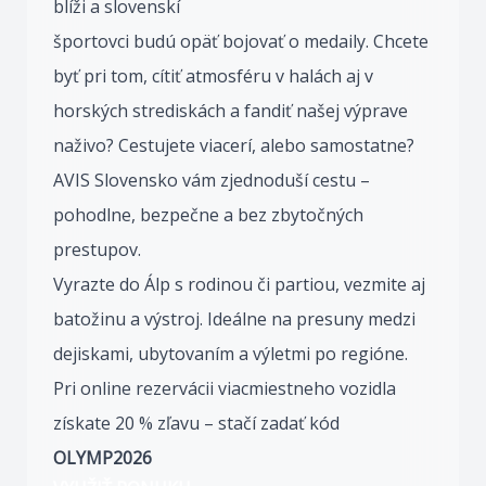
blíži a slovenskí
športovci budú opäť bojovať o medaily. Chcete
byť pri tom, cítiť atmosféru v halách aj v
horských strediskách a fandiť našej výprave
naživo? Cestujete viacerí, alebo samostatne?
AVIS Slovensko vám zjednoduší cestu –
pohodlne, bezpečne a bez zbytočných
prestupov.
Vyrazte do Álp s rodinou či partiou, vezmite aj
batožinu a výstroj. Ideálne na presuny medzi
dejiskami, ubytovaním a výletmi po regióne.
Pri online rezervácii viacmiestneho vozidla
získate 20 % zľavu – stačí zadať kód
OLYMP2026