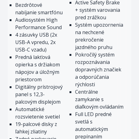
Active Safety Brake
Bezdrôtové
+ systém varovania
nabíjanie smartfónu
pred zrážkou
Audiosystém High
Systém upozornenia
Performance Sound
na nechcené
4 zásuvky USB (2x
prekročenie
USB-A vpredu, 2x
jazdného pruhu
USB-C vzadu)
Pokročilý systém
Predná lakťová
rozpoznávania
opierka s držiakom
dopravných značiek
nápojov a úložným
a odporúčania
priestorom
rýchlosti
Digitálny prístrojový
Centrálne
panel s 12,3-
zamykanie s
palcovým displejom
diaľkovým ovládaním
Automatické
Full LED predné
rozsvietenie svetiel
svetlá s
19-palcové disky z
automatickým
ľahkej zliatiny
prepínaním
Zadné parkovacie