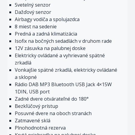
Svetelný senzor
Dažďový senzor
Airbagy vodiča a spolujazdca
8 miest na sedenie
Predná a zadná klimatizácia
Isofix na bočných sedadlách v druhom rade
12V zásuvka na palubnej doske
Elektricky ovládané a vyhrievané spätné
zrkadlá
Vonkajšie spätné zrkadlá, elektricky ovládané
a sklopné
Rádio DAB MP3 Bluetooth USB Jack 4×15W
1DIN, USB port
Zadné dvere otvárateľné do 180°
Bezkľúčový prístup
Posuvné dvere na oboch stranách
Zatmavené sklá
Plnohodnotná rezerva