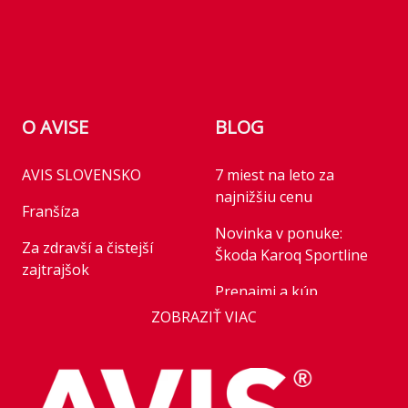
Footer
O AVISE
BLOG
AVIS SLOVENSKO
7 miest na leto za
najnižšiu cenu
Franšíza
Novinka v ponuke:
Za zdravší a čistejší
Škoda Karoq Sportline
zajtrajšok
Prenajmi a kúp
Business
ZOBRAZIŤ VIAC
Novinka v ponuke:
AVIS Prešov
Honda HR-V Advance
Style Plus
Kariéra