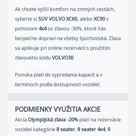
VYUŽIŤ PONUKU
Ak chcete vyšší komfort na zimných cestách,
vyberte si
SUV VOLVO XC60
, alebo
XC90
s
pohonom
4x4
so zľavou -30%, ktoré Vás
bezpečne dopraví na všetky športoviská. Zľava
sa aplikuje pri online rezervácii s použitím
zľavového kódu
VOLVO30
VYUŽIŤ PONUKU
Ponuka platí do vypredania kapacít a v
termínoch podľa dostupnosti vozidiel.
PODMIENKY VYUŽITIA AKCIE
Akcia
Olympijská zľava -20%
platí na rezervácie
vozidiel kategórie
8 seater
,
8 seater 4x4
,
9