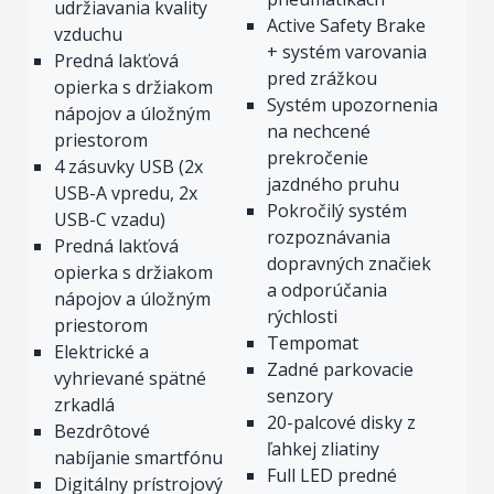
udržiavania kvality
Active Safety Brake
vzduchu
+ systém varovania
Predná lakťová
pred zrážkou
opierka s držiakom
Systém upozornenia
nápojov a úložným
na nechcené
priestorom
prekročenie
4 zásuvky USB (2x
jazdného pruhu
USB-A vpredu, 2x
Pokročilý systém
USB-C vzadu)
rozpoznávania
Predná lakťová
dopravných značiek
opierka s držiakom
a odporúčania
nápojov a úložným
rýchlosti
priestorom
Tempomat
Elektrické a
Zadné parkovacie
vyhrievané spätné
senzory
zrkadlá
20-palcové disky z
Bezdrôtové
ľahkej zliatiny
nabíjanie smartfónu
Full LED predné
Digitálny prístrojový