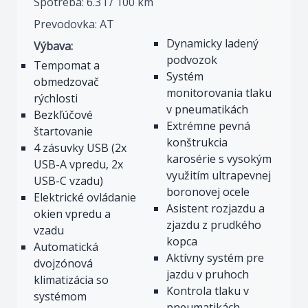
Spotreba: 6.3 l / 100 km
Prevodovka: AT
Dynamicky ladený
Výbava:
podvozok
Tempomat a
Systém
obmedzovač
monitorovania tlaku
rýchlosti
v pneumatikách
Bezkľúčové
Extrémne pevná
štartovanie
konštrukcia
4 zásuvky USB (2x
karosérie s vysokým
USB-A vpredu, 2x
využitím ultrapevnej
USB-C vzadu)
boronovej ocele
Elektrické ovládanie
Asistent rozjazdu a
okien vpredu a
zjazdu z prudkého
vzadu
kopca
Automatická
Aktívny systém pre
dvojzónová
jazdu v pruhoch
klimatizácia so
Kontrola tlaku v
systémom
pneumatikách