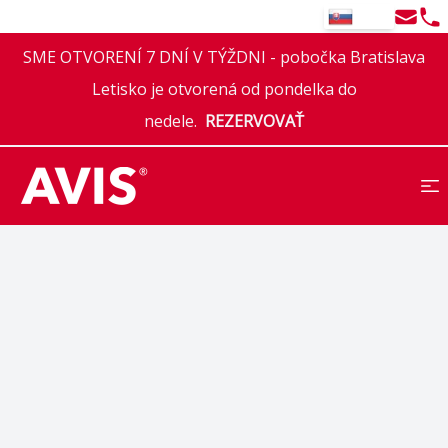
Email
Tel
SK
SME OTVORENÍ 7 DNÍ V TÝŽDNI - pobočka Bratislava
Letisko je otvorená od pondelka do
nedele.
REZERVOVAŤ