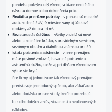
pondelka pokrýva celý víkend, vrátane nedeľného
návratu domov alebo dokončenia prác.
Flexibilita pre rôzne potreby
– v ponuke sú mestské
autá, rodinné SUV, 9-miestne vany aj úžitkové
dodávky až do cca 14 m³.
Bez starostí s údržbou
– všetky vozidlá sú nové
alebo jazdené len krátko, s pravidelným servisom,
sezónnym obutím a diaľničnou známkou pre SR.
Istota poistenia a asistencie
– v cene prenájmu
máte povinné zmluvné, havarijné poistenie a
asistenčnú službu, takže aj pri dlhšom víkendovom
výlete ste krytí.
Pre firmy aj jednotlivcov tak víkendový prenájom
predstavuje jednoduchý spôsob, ako získať auto
alebo dodávku presne vtedy, keď ho potrebujú –
bez dlhodobých zmlúv, viazanosti a neplánovaných
nákladov.