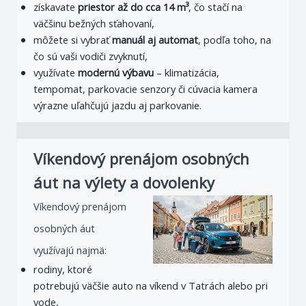
získavate
priestor až do cca 14 m³
, čo stačí na
väčšinu bežných sťahovaní,
môžete si vybrať
manuál aj automat
, podľa toho, na
čo sú vaši vodiči zvyknutí,
využívate
modernú výbavu
– klimatizácia,
tempomat, parkovacie senzory či cúvacia kamera
výrazne uľahčujú jazdu aj parkovanie.
Víkendový prenájom osobných
áut na výlety a dovolenky
Víkendový prenájom
osobných áut
využívajú najmä:
rodiny, ktoré
potrebujú väčšie auto na víkend v Tatrách alebo pri
vode,