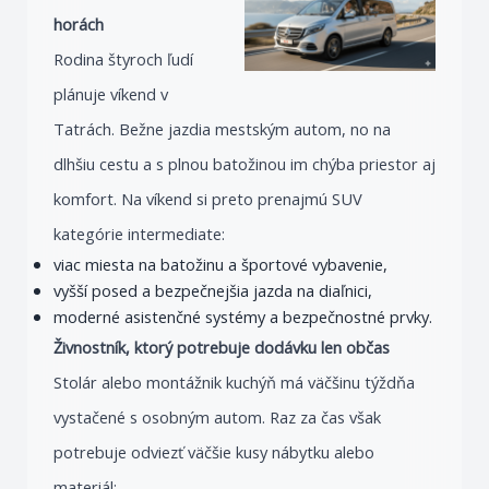
horách
Rodina štyroch ľudí
plánuje víkend v
Tatrách. Bežne jazdia mestským autom, no na
dlhšiu cestu a s plnou batožinou im chýba priestor aj
komfort. Na víkend si preto prenajmú SUV
kategórie intermediate:
viac miesta na batožinu a športové vybavenie,
vyšší posed a bezpečnejšia jazda na diaľnici,
moderné asistenčné systémy a bezpečnostné prvky.
Živnostník, ktorý potrebuje dodávku len občas
Stolár alebo montážnik kuchýň má väčšinu týždňa
vystačené s osobným autom. Raz za čas však
potrebuje odviezť väčšie kusy nábytku alebo
materiál: