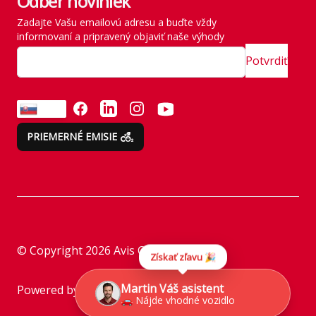
Odber noviniek
História
Zadajte Vašu emailovú adresu a buďte vždy
Vyzdvihnutie vozidla
informovaní a pripravený objaviť naše výhody
SITE MAP
Zavádzame vlastné
Potvrdiť
emisné normy
Odvezte si všetko naraz
FACEBOOK
LINKEDIN
INSTAGRAM
YOUTUBE
SK
Emisie neberieme na
PRIEMERNÉ EMISIE
ľahkú váhu
Zákaznícke a
reklamačné služby
Inštrukcie k prenájmu
© Copyright
2026
Avis Car Rental
Získať zľavu 🎉
Asistencia
Martin Váš asistent
Powered by
Camasys
Kontrola pred vrátením
🚗 Nájde vhodné vozidlo
vozidla