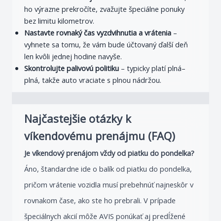
ho výrazne prekročíte, zvažujte špeciálne ponuky
bez limitu kilometrov.
Nastavte rovnaký čas vyzdvihnutia a vrátenia
–
vyhnete sa tomu, že vám bude účtovaný ďalší deň
len kvôli jednej hodine navyše.
Skontrolujte palivovú politiku
– typicky platí plná–
plná, takže auto vraciate s plnou nádržou.
Najčastejšie otázky k
víkendovému prenájmu (FAQ)
Je víkendový prenájom vždy od piatku do pondelka?
Áno, štandardne ide o balík od piatku do pondelka,
pričom vrátenie vozidla musí prebehnúť najneskôr v
rovnakom čase, ako ste ho prebrali. V prípade
špeciálnych akcií môže AVIS ponúkať aj predĺžené