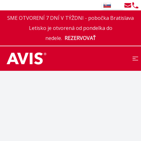
Email
Tel
SK
SME OTVORENÍ 7 DNÍ V TÝŽDNI - pobočka Bratislava
Letisko je otvorená od pondelka do
nedele.
REZERVOVAŤ