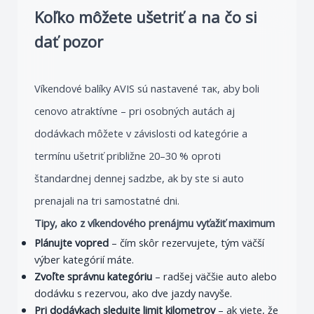
Koľko môžete ušetriť a na čo si
dať pozor
Víkendové balíky AVIS sú nastavené так, aby boli
cenovo atraktívne – pri osobných autách aj
dodávkach môžete v závislosti od kategórie a
termínu ušetriť približne 20–30 % oproti
štandardnej dennej sadzbe, ak by ste si auto
prenajali na tri samostatné dni.
Tipy, ako z víkendového prenájmu vyťažiť maximum
Plánujte vopred
– čím skôr rezervujete, tým väčší
výber kategórií máte.
Zvoľte správnu kategóriu
– radšej väčšie auto alebo
dodávku s rezervou, ako dve jazdy navyše.
Pri dodávkach sledujte limit kilometrov
– ak viete, že