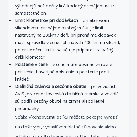
výhodnejší než bežný krátkodobý prenájom na tri
samostatné dni.
Limit kilometrov pri dodávkach
– pri akciovom
víkendovom prenájme osobných áut je limit
nastavený na 200km / deň, pri prenájme dodávok
máte spravidla v cene zahrnutých 400 km na víkend;
po prekročení limitu sa účtuje príplatok za každý
ďalší kilometer.
Poistenie v cene
– v cene máte povinné zmluvné
poistenie, havarijné poistenie a poistenie proti
krádeži.
Diaľničná známka a sezónne obutie
– pri vozidlách
AVIS je v cene slovenská diaľničná známka a vozidlá
sú podľa sezóny obuté na zimné alebo letné
pneumatiky.
Vďaka víkendovému balíku môžete pokojne vyraziť
na dlhší výlet, vybaviť kompletné sťahovanie alebo
zvládnuť niekoľko firemných jázd bez toho, aby vás