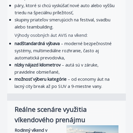
páry, ktoré si chcú vyskúšať nové auto alebo vyššiu
triedu na špeciálnu príležitosť,
skupiny priateľov smerujúcich na festival, svadbu
alebo teambuilding.
Výhody osobných áut AVIS na víkend:
nadštandardná výbava
– moderné bezpečnostné
systémy, multimediálne rozhranie, často aj
automatická prevodovka,
nízky nájazd kilometrov
– autá sú v záruke,
pravidelne obmieňané,
možnosť výberu kategórie
– od economy áut na
lacný city break až po SUV a 9-miestne vany.
Reálne scenáre využitia
víkendového prenájmu
Rodinný víkend v