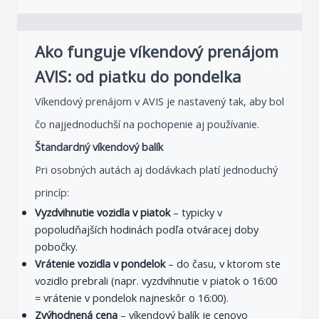
Ako funguje víkendový prenájom
AVIS: od piatku do pondelka
Víkendový prenájom v AVIS je nastavený tak, aby bol
čo najjednoduchší na pochopenie aj používanie.
Štandardný víkendový balík
Pri osobných autách aj dodávkach platí jednoduchý
princíp:
Vyzdvihnutie vozidla v piatok
– typicky v
popoludňajších hodinách podľa otváracej doby
pobočky.
Vrátenie vozidla v pondelok
– do času, v ktorom ste
vozidlo prebrali (napr. vyzdvihnutie v piatok o 16:00
= vrátenie v pondelok najneskôr o 16:00).
Zvýhodnená cena
– víkendový balík je cenovo