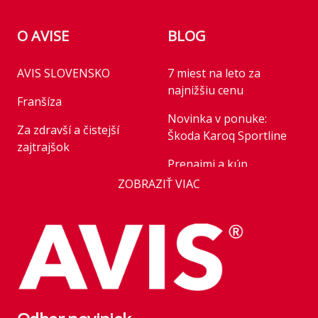
O AVISE
BLOG
AVIS SLOVENSKO
7 miest na leto za
najnižšiu cenu
Franšíza
Novinka v ponuke:
Za zdravší a čistejší
Škoda Karoq Sportline
zajtrajšok
Prenajmi a kúp
Business
ZOBRAZIŤ VIAC
Novinka v ponuke:
AVIS Prešov
Honda HR-V Advance
Style Plus
Kariéra
Parkovanie pre rastúce
Franchise
flotily: nové modely
Kľúčoví zamestnanci
mobility v roku 2026
štátu
Rezervácia vozidla