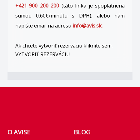
+421 900 200 200
(táto linka je spoplatnená
sumou 0,60€/minútu s DPH), alebo nám
napíšte email na adresu
info@avis.sk.
Ak chcete vytvoriť rezerváciu kliknite sem:
VYTVORIŤ REZERVÁCIU
Footer
O AVISE
BLOG