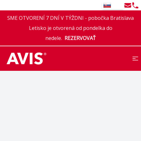
Email
Tel
SK
SME OTVORENÍ 7 DNÍ V TÝŽDNI - pobočka Bratislava
Letisko je otvorená od pondelka do
nedele.
REZERVOVAŤ