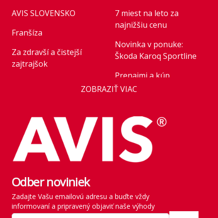
AVIS SLOVENSKO
7 miest na leto za
najnižšiu cenu
Franšíza
Novinka v ponuke:
Za zdravší a čistejší
Škoda Karoq Sportline
zajtrajšok
Prenajmi a kúp
Business
ZOBRAZIŤ VIAC
Novinka v ponuke:
AVIS Prešov
Honda HR-V Advance
Style Plus
Kariéra
Parkovanie pre rastúce
Franchise
flotily: nové modely
Kľúčoví zamestnanci
mobility v roku 2026
štátu
Odber noviniek
Rezervácia vozidla
História
Zadajte Vašu emailovú adresu a buďte vždy
Vyzdvihnutie vozidla
informovaní a pripravený objaviť naše výhody
SITE MAP