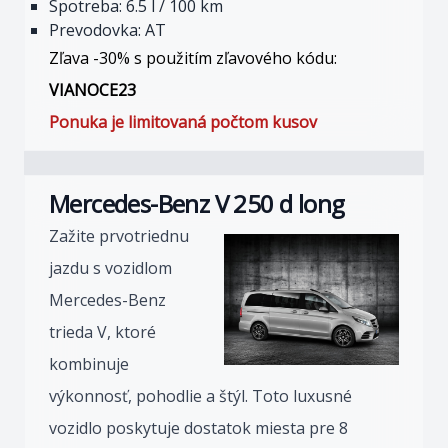
Spotreba: 6.5 l / 100 km
Prevodovka: AT
Zľava -30% s použitím zľavového kódu:
VIANOCE23
Ponuka je limitovaná počtom kusov
Mercedes-Benz V 250 d long
Zažite prvotriednu
jazdu s vozidlom
Mercedes-Benz
trieda V, ktoré
kombinuje
výkonnosť, pohodlie a štýl. Toto luxusné
vozidlo poskytuje dostatok miesta pre 8