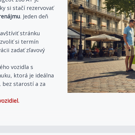
y si stačí rezervovať
prenájmu
. Jeden deň
avštíviť stránku
 zvoliť si termín
ácii zadať zľavový
ého vozidla s
ku, ktorá je ideálna
 bez starostí a za
ozidiel.