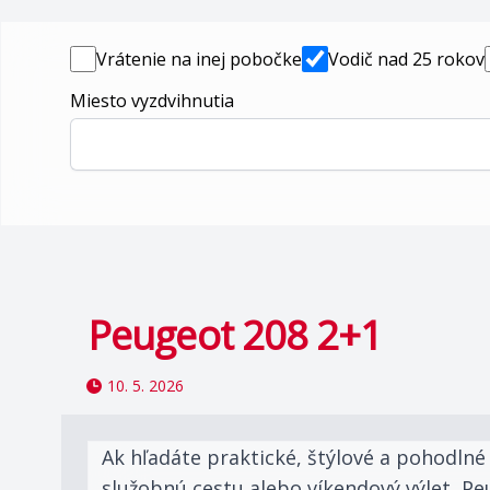
Vrátenie na inej pobočke
Vodič nad 25 rokov
Miesto vyzdvihnutia
Peugeot 208 2+1
10. 5. 2026
Ak hľadáte praktické, štýlové a pohodlné
služobnú cestu alebo víkendový výlet, Pe