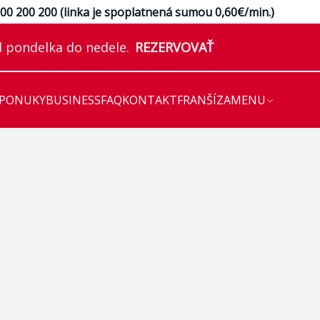
e
00 200 200 (linka je spoplatnená sumou 0,60€/min.)
 pondelka do nedele.
REZERVOVAŤ
 PONUKY
BUSINESS
FAQ
KONTAKT
FRANŠÍZA
MENU