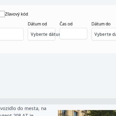
Zľavový kód
Dátum od
Čas od
Dátum do
Vyberte dátum
Vyberte 
 vozidlo do mesta, na
ugeot 208 AT je