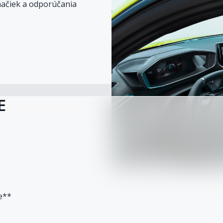
načiek a odporúčania
E
pe**