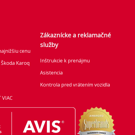
Zákaznícke a reklamačné
služby
najnižšiu cenu
Inštrukcie k prenájmu
 Škoda Karoq
Asistencia
Kontrola pred vrátením vozidla
: Honda HR-V
Parkovacia politika
 VIAC
Informácia o spracúvaní
úce flotily:
osobných údajov
ty v roku
prostredníctvom sociálnych médii