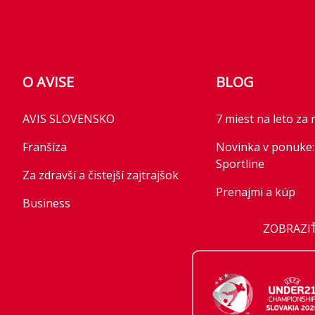
O AVISE
BLOG
AVIS SLOVENSKO
7 miest na leto za 
Franšíza
Novinka v ponuke:
Sportline
Za zdravší a čistejší zajtrajšok
Prenajmi a kúp
Business
Novinka v ponuke
ZOBRAZIŤ
AVIS Prešov
Advance Style Plus
Kariéra
Parkovanie pre rast
nové modely mobili
Franchise
2026