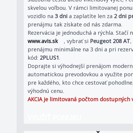
skvelou voľbou. V rámci limitovanej ponuk
vozidlo na
3 dni
a zaplatíte len za
2 dni 
prenájmu tak získate od nás zdarma.
Rezervácia je jednoduchá a rýchla. Stačí n
www.avis.sk
, vybrať si
Peugeot 208 AT
,
prenájmu minimálne na 3 dni a pri rezerv
kód:
2PLUS1
.
Doprajte si výhodnejší prenájom modern
automatickou prevodovkou a využite ponu
pre každého, kto chce cestovať pohodlne,
výhodnú cenu.
AKCIA je limitovaná počtom dostupných v
VYUŽIŤ PONUKU