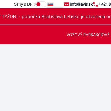
Email
Telephon
Ceny s DPH
info@avis.sk
+421 9
SK
TÝŽDNI - pobočka Bratislava Letisko je otvorená od
VOZOVÝ PARK
AKCIOVÉ