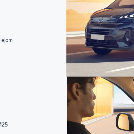
plejom
M25