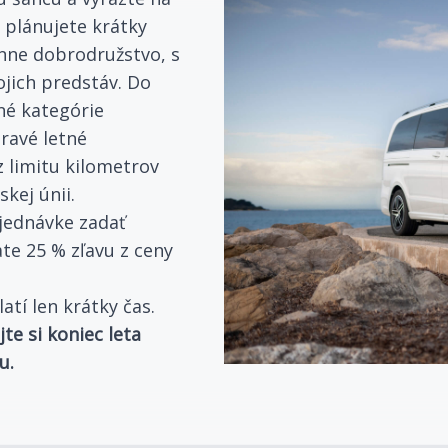
ž plánujete krátky
ánne dobrodružstvo, s
ojich predstáv. Do
né kategórie
pravé letné
 limitu kilometrov
kej únii.
bjednávke zadať
te 25 % zľavu z ceny
tí len krátky čas.
jte si koniec leta
u.