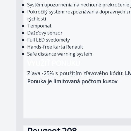
Systém upozornenia na nechcené prekročenie
Pokročilý systém rozpoznávania dopravných z
rýchlosti
Tempomat
Dažďový senzor
Full LED svetlomety
Hands-free karta Renault
Safe distance warning system
VYUŽIŤ PONUKU
Zľava -25% s použitím zľavového kódu:
L
Ponuka je limitovaná počtom kusov
Peugeot 208