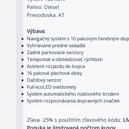
Palivo: Diesel
Prevodovka: AT
Výbava:
Navigačný systém s 10 palcovým farebným dis
Vyhrievané predné sedadlá
Zadné parkovacie senzory
Tempomat a obmedzovač rýchlosti
Asistent rozjazdu do kopca
16 palcové plechové disky
Dažďový senzor
Full ecoLED svetlomety
Systém automatického núdzového brzdeni
Systém rozpoznávania dopravných značiek
VYUŽIŤ PONUKU
Zľava -25% s použitím zľavového kódu:
L
Ponuka je limitovaná počtom kusov