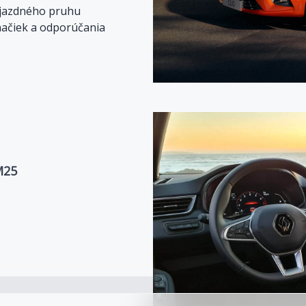
 jazdného pruhu
načiek a odporúčania
M25