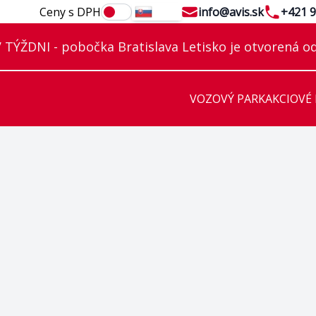
Email
Telephon
Ceny s DPH
info@avis.sk
+421 9
SK
TÝŽDNI - pobočka Bratislava Letisko je otvorená od
VOZOVÝ PARK
AKCIOVÉ