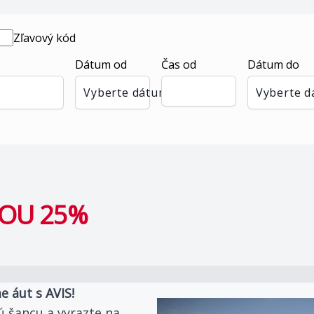
Zľavový kód
Dátum od
Čas od
Dátum do
Vyberte dátum
Vyberte 
VOU 25%
e áut s AVIS!
ú šancu a vyrazte na