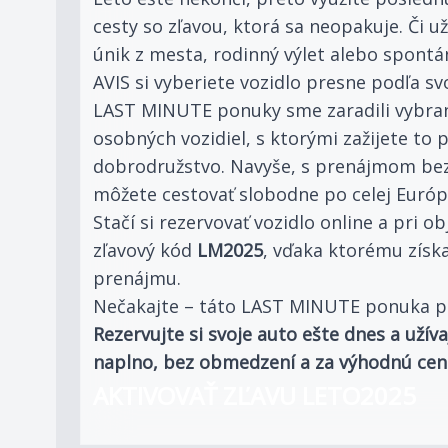
cesty so zľavou, ktorá sa neopakuje. Či u
únik z mesta, rodinný výlet alebo spont
AVIS si vyberiete vozidlo presne podľa sv
LAST MINUTE ponuky sme zaradili vybra
osobných vozidiel, s ktorými zažijete to 
dobrodružstvo. Navyše, s prenájmom bez
môžete cestovať slobodne po celej Európs
Stačí si rezervovať vozidlo online a pri o
zľavový kód
LM2025
, vďaka ktorému získa
prenájmu.
Nečakajte – táto LAST MINUTE ponuka pla
Rezervujte si svoje auto ešte dnes a užíva
naplno, bez obmedzení a za výhodnú cen
AKTIVOVAŤ ZĽAVU LETO2025