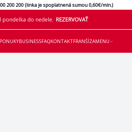
e
00 200 200 (linka je spoplatnená sumou 0,60€/min.)
 pondelka do nedele.
REZERVOVAŤ
 PONUKY
BUSINESS
FAQ
KONTAKT
FRANŠÍZA
MENU