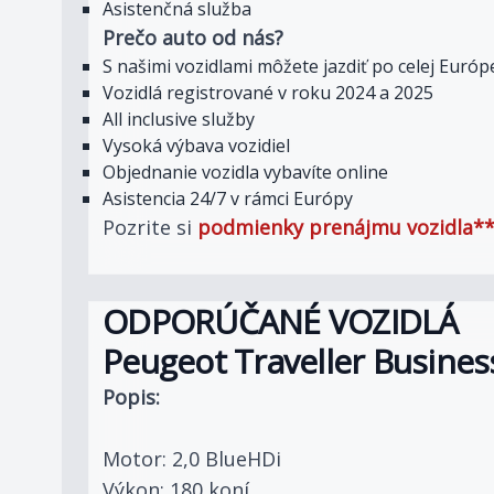
Asistenčná služba
Prečo auto od nás?
S našimi vozidlami môžete jazdiť po celej Euró
Vozidlá registrované v roku 2024 a 2025
All inclusive služby
Vysoká výbava vozidiel
Objednanie vozidla vybavíte online
Asistencia 24/7 v rámci Európy
Pozrite si
podmienky prenájmu vozidla**
ODPORÚČANÉ VOZIDLÁ
Peugeot Traveller Busines
Popis:
Motor: 2,0 BlueHDi
Výkon: 180 koní