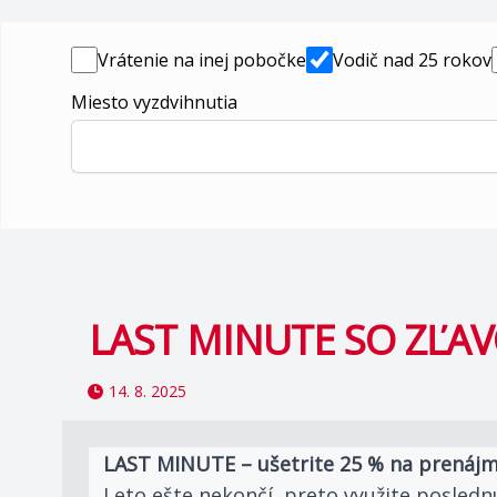
Vrátenie na inej pobočke
Vodič nad 25 rokov
Miesto vyzdvihnutia
LAST MINUTE SO ZĽA
14. 8. 2025
LAST MINUTE – ušetrite 25 % na prenájm
Leto ešte nekončí, preto využite posledn