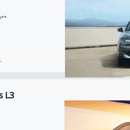
pe**
.
s L3