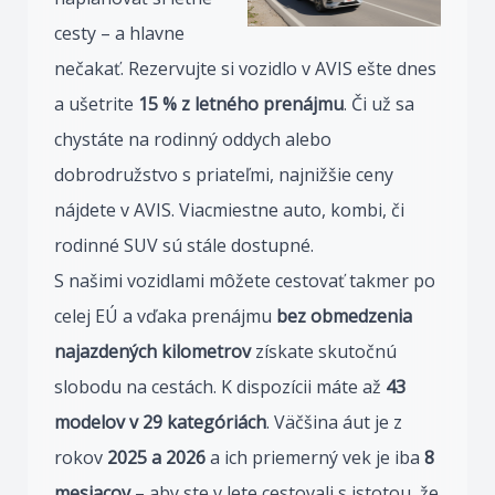
cesty – a hlavne
nečakať. Rezervujte si vozidlo v AVIS ešte dnes
a ušetrite
15 % z letného prenájmu
. Či už sa
chystáte na rodinný oddych alebo
dobrodružstvo s priateľmi, najnižšie ceny
nájdete v AVIS. Viacmiestne auto, kombi, či
rodinné SUV sú stále dostupné.
S našimi vozidlami môžete cestovať takmer po
celej EÚ a vďaka prenájmu
bez obmedzenia
najazdených kilometrov
získate skutočnú
slobodu na cestách. K dispozícii máte až
43
modelov v 29 kategóriách
. Väčšina áut je z
rokov
2025 a 2026
a ich priemerný vek je iba
8
mesiacov
– aby ste v lete cestovali s istotou, že