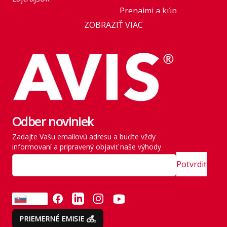
Prenajmi a kúp
Business
ZOBRAZIŤ VIAC
Novinka v ponuke:
AVIS Prešov
Honda HR-V Advance
Style Plus
Kariéra
Parkovanie pre rastúce
Franchise
flotily: nové modely
Kľúčoví zamestnanci
mobility v roku 2026
štátu
Odber noviniek
Rezervácia vozidla
História
Zadajte Vašu emailovú adresu a buďte vždy
Vyzdvihnutie vozidla
informovaní a pripravený objaviť naše výhody
SITE MAP
Zavádzame vlastné
Potvrdiť
emisné normy
Odvezte si všetko naraz
FACEBOOK
LINKEDIN
INSTAGRAM
YOUTUBE
SK
Emisie neberieme na
PRIEMERNÉ EMISIE
ľahkú váhu