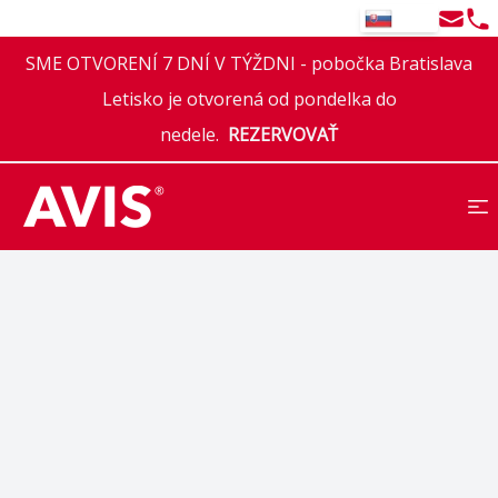
Email
Tel
SK
SME OTVORENÍ 7 DNÍ V TÝŽDNI - pobočka Bratislava
Letisko je otvorená od pondelka do
nedele.
REZERVOVAŤ