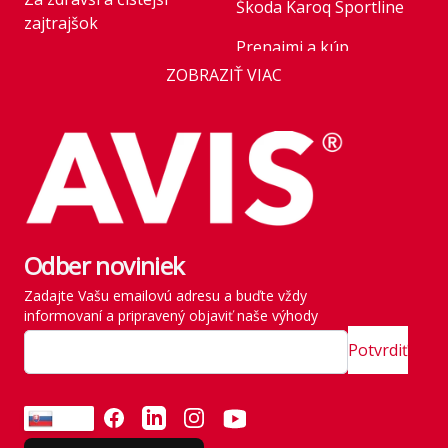
Škoda Karoq Sportline
zajtrajšok
Prenajmi a kúp
Business
ZOBRAZIŤ VIAC
Novinka v ponuke:
AVIS Prešov
Honda HR-V Advance
Style Plus
Kariéra
Parkovanie pre rastúce
Franchise
flotily: nové modely
Kľúčoví zamestnanci
mobility v roku 2026
štátu
Odber noviniek
Rezervácia vozidla
História
Zadajte Vašu emailovú adresu a buďte vždy
Vyzdvihnutie vozidla
informovaní a pripravený objaviť naše výhody
SITE MAP
Zavádzame vlastné
Potvrdiť
emisné normy
Odvezte si všetko naraz
FACEBOOK
LINKEDIN
INSTAGRAM
YOUTUBE
SK
Emisie neberieme na