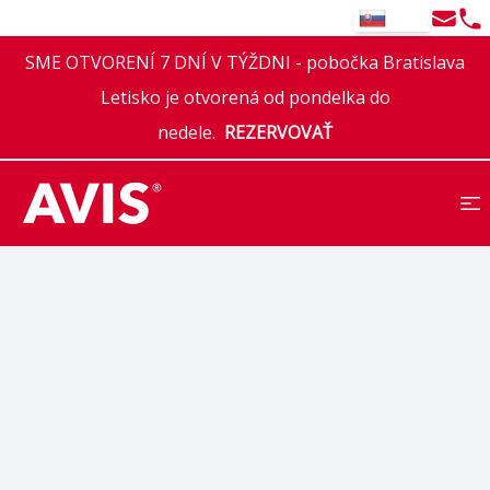
Email
Tel
SK
SME OTVORENÍ 7 DNÍ V TÝŽDNI - pobočka Bratislava
Letisko je otvorená od pondelka do
nedele.
REZERVOVAŤ