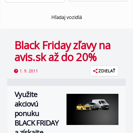
Hľadaj vozidlá
Black Friday zľavy na
avis.sk až do 20%
1. 9. 2011
ZDIELAŤ
Využite
akciovú
ponuku
BLACK FRIDAY
a získajte