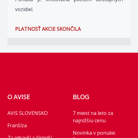
vozidiel.
PLATNOSŤ AKCIE SKONČILA
Footer
O AVISE
BLOG
AVIS SLOVENSKO
7 miest na leto za
najnižšiu cenu
Franšíza
Novinka v ponuke:
Za zdravší a čistejší