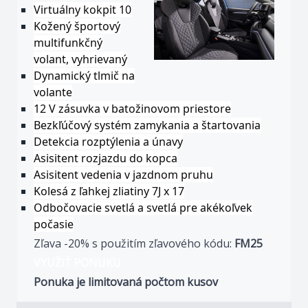
Virtuálny kokpit 10
Kožený športový
multifunkčný
volant, vyhrievaný
Dynamický tlmič na
volante
12 V zásuvka v batožinovom priestore
Bezkľúčový systém zamykania a štartovania
Detekcia rozptýlenia a únavy
Asisitent rozjazdu do kopca
Asisitent vedenia v jazdnom pruhu
Kolesá z ľahkej zliatiny 7J x 17
Odbočovacie svetlá a svetlá pre akékoľvek
počasie
Zľava -20% s použitím zľavového kódu:
FM25
VYUŽIŤ PONUKU
Ponuka je limitovaná počtom kusov