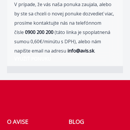
V prípade, že vás naša ponuka zaujala, alebo
by ste sa chceli o novej ponuke dozvedieť viac,
prosíme kontaktujte nás na telefónnom
čísle
0900 200 200
(táto linka je spoplatnená
sumou 0,60€/minútu s DPH), alebo nám
napíšte email na adresu
info@avis.sk
.
VYUŽIŤ PONUKU
Footer
O AVISE
BLOG