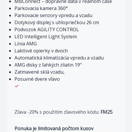
MBConnect – dopravné dáta v reálnom čase
Parkovacia kamera 360°
Parkovacie senzory vpredu a vzadu
Dotykový displej s uhlopriečkou 26 cm
Podvozok AGILITY CONTROL
LED Intelligent Light System
Línia AMG
Lakťové opierky v dvoch
Automatická klimatizácia vpredu a vzadu
AMG disky z ľahkých zliatin 19"
Zatmavené sklá vzadu,
Posuvné dvere vľavo
Zľava -20% s použitím zľavového kódu:
FM25
VYUŽIŤ PONUKU
Ponuka je limitovaná počtom kusov