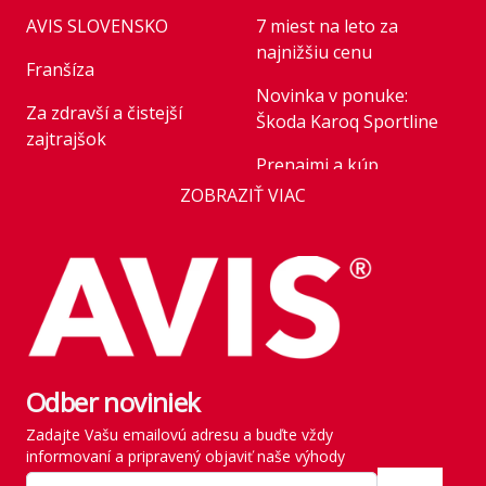
AVIS SLOVENSKO
7 miest na leto za
najnižšiu cenu
Franšíza
Novinka v ponuke:
Za zdravší a čistejší
Škoda Karoq Sportline
zajtrajšok
Prenajmi a kúp
Business
ZOBRAZIŤ VIAC
Novinka v ponuke:
AVIS Prešov
Honda HR-V Advance
Style Plus
Kariéra
Parkovanie pre rastúce
Franchise
flotily: nové modely
Kľúčoví zamestnanci
mobility v roku 2026
štátu
Odber noviniek
Rezervácia vozidla
História
Zadajte Vašu emailovú adresu a buďte vždy
Vyzdvihnutie vozidla
informovaní a pripravený objaviť naše výhody
SITE MAP