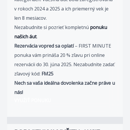
v rokoch 2024 a 2025 a ich priemerný vek je
len 8 mesiacov.
Nezabudnite si pozrieť kompletnú
ponuku
našich áut
.
Rezervácia vopred sa oplatí
– FIRST MINUTE
ponuka vám prináša 20 % zľavu pri online
rezervácii do 30. júna 2025. Nezabudnite zadať
zľavový kód:
FM25
Nech sa vaša ideálna dovolenka začne práve u
nás!
VYUŽIŤ PONUKU