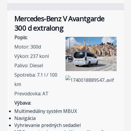
Mercedes-Benz V Avantgarde
300 d extralong
Popis:
Motor: 300d
Výkon: 237 koní
Palivo: Diesel
Spotreba: 7.1 l / 100
km
Prevodovka: AT
Výbava:
Multimediálny systém MBUX
Navigácia
Vyhrievanie predných sedadiel