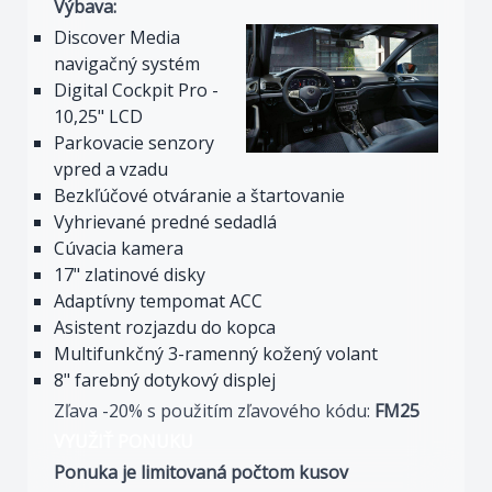
Výbava:
Discover Media
navigačný systém
Digital Cockpit Pro -
10,25" LCD
Parkovacie senzory
vpred a vzadu
Bezkľúčové otváranie a štartovanie
Vyhrievané predné sedadlá
Cúvacia kamera
17" zlatinové disky
Adaptívny tempomat ACC
Asistent rozjazdu do kopca
Multifunkčný 3-ramenný kožený volant
8" farebný dotykový displej
Zľava -20% s použitím zľavového kódu:
FM25
VYUŽIŤ PONUKU
Ponuka je limitovaná počtom kusov