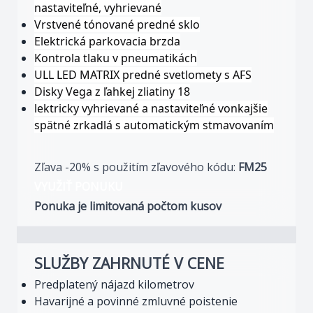
nastaviteľné, vyhrievané
Vrstvené tónované predné sklo
Elektrická parkovacia brzda
Kontrola tlaku v pneumatikách
ULL LED MATRIX predné svetlomety s AFS
Disky Vega z ľahkej zliatiny 18
lektricky vyhrievané a nastaviteľné vonkajšie
spätné zrkadlá s automatickým stmavovaním
Zľava -20% s použitím zľavového kódu:
FM25
VYUŽIŤ PONUKU
Ponuka je limitovaná počtom kusov
SLUŽBY ZAHRNUTÉ V CENE
Predplatený nájazd kilometrov
Havarijné a povinné zmluvné poistenie