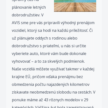
plánovanie letných
dobrodružstiev. V
AVIS sme pre vás pripravili výhodný prenájom
vozidiel, ktorý sa hodí na každú príležitosť. Či
už plánujete oddych s rodinou alebo
dobrodružstvo s priateľmi, u nás si určite
vyberiete auto, ktoré vám bude dokonale
vyhovovať – a to za skvelých podmienok.
Naše vozidlá môžete využívať takmer v každej
krajine EÚ, pričom vďaka prenájmu bez
obmedzenia počtu najazdených kilometrov
získavate neobmedzenú slobodu na cestách. V
ponuke máme až 43 rôznych modelov v 29
kategóriách. Väčšina áut bola zaregistrovaná