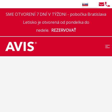
Email
Tel
SK
SME OTVORENÍ 7 DNÍ V TÝŽDNI - pobočka Bratislava
Letisko je otvorená od pondelka do
nedele.
REZERVOVAŤ