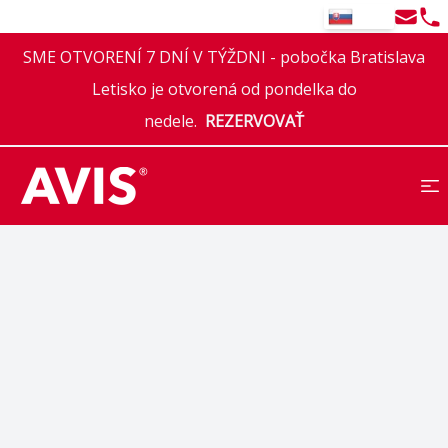
Email
Tel
SK
SME OTVORENÍ 7 DNÍ V TÝŽDNI - pobočka Bratislava
Letisko je otvorená od pondelka do
nedele.
REZERVOVAŤ