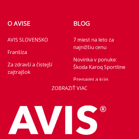
O AVISE
BLOG
AVIS SLOVENSKO
7 miest na leto za
najnižšiu cenu
Franšíza
Novinka v ponuke:
Za zdravší a čistejší
Škoda Karoq Sportline
zajtrajšok
Prenajmi a kúp
Business
ZOBRAZIŤ VIAC
Novinka v ponuke:
AVIS Prešov
Honda HR-V Advance
Style Plus
Kariéra
Parkovanie pre rastúce
Franchise
flotily: nové modely
Kľúčoví zamestnanci
mobility v roku 2026