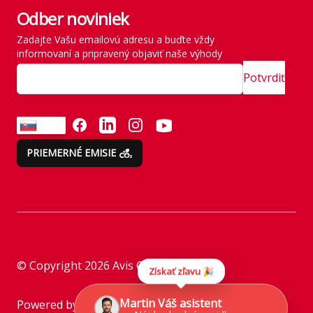
štátu
Odber noviniek
Rezervácia vozidla
História
Zadajte Vašu emailovú adresu a buďte vždy
Vyzdvihnutie vozidla
informovaní a pripravený objaviť naše výhody
SITE MAP
Zavádzame vlastné
Potvrdiť
emisné normy
Odvezte si všetko naraz
FACEBOOK
LINKEDIN
INSTAGRAM
YOUTUBE
SK
Emisie neberieme na
PRIEMERNÉ EMISIE
ľahkú váhu
Zákaznícke a
reklamačné služby
Inštrukcie k prenájmu
© Copyright
2026
Avis Car Rental
Získať zľavu 🎉
Asistencia
Martin Váš asistent
Powered by
Camasys