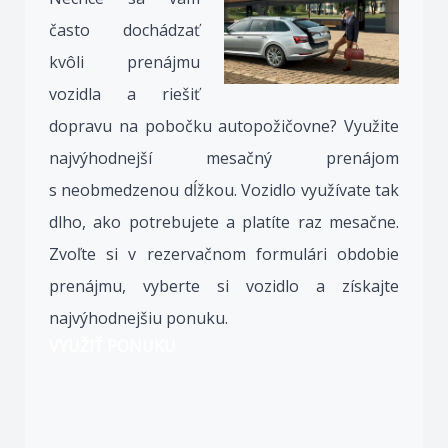
často dochádzať
kvôli prenájmu
vozidla a riešiť
dopravu na pobočku autopožičovne? Využite
najvýhodnejší mesačný prenájom
s neobmedzenou dĺžkou. Vozidlo využívate tak
dlho, ako potrebujete a platíte raz mesačne.
Zvoľte si v rezervačnom formulári obdobie
prenájmu, vyberte si vozidlo a získajte
najvýhodnejšiu ponuku.
VYUŽIŤ PONUKU