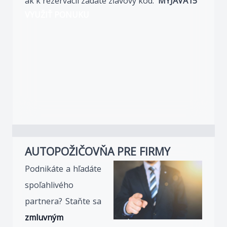
ak k rezervácii zadáte zľavový kód:
MYJAVA15
VYUŽIŤ PONUKU
AUTOPOŽIČOVŇA PRE FIRMY
Podnikáte a hľadáte
spoľahlivého
partnera? Staňte sa
zmluvným