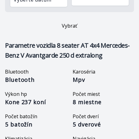
Vybrať
Parametre vozidla
8 seater AT 4x4 Mercedes-
Benz V Avantgarde 250 d extralong
Bluetooth
Karoséria
Bluetooth
Mpv
Výkon hp
Počet miest
Kone 237 koní
8 miestne
Počet batožín
Počet dverí
5 batožín
5 dverové
Klimatizácia
Navigácia