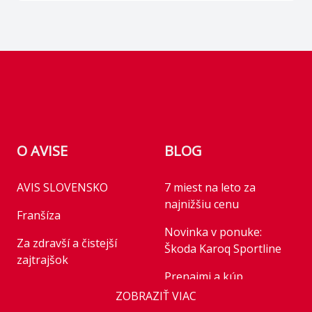
telefónov Apple
CarPlay/Android Auto
Footer
Prémiový audiosystém
HARMAN
O AVISE
BLOG
AVIS SLOVENSKO
7 miest na leto za
najnižšiu cenu
Bezpečnosť
Franšíza
Tempomat
asistent pre
Novinka v ponuke:
Za zdravší a čistejší
automatické prepínanie
Škoda Karoq Sportline
zajtrajšok
dialkových svetiel
Prenajmi a kúp
Business
ZOBRAZIŤ VIAC
Štart/Stop systém
ISOFIX uchytenie detskej
Novinka v ponuke: