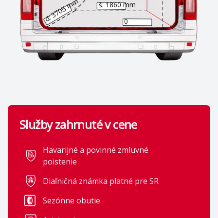
d: 3705 mm
š: 1860 mm
0
Služby zahrnuté v cene
Havarijné a povinné zmluvné
poistenie
Komfort
Diaľničná známka platné pre SR
Elektricky ovládané,
Elektrické ovládanie
Sezónne obutie
vyhrievané spätné
predných okien