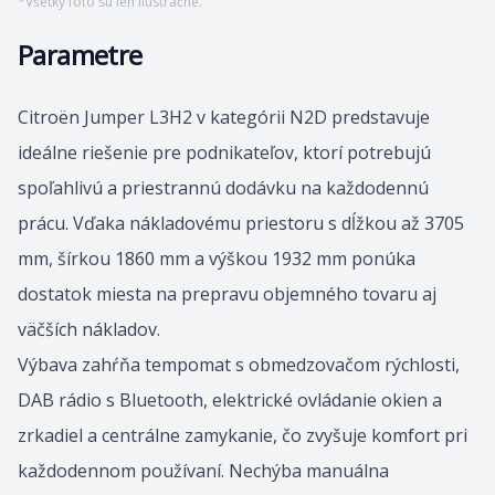
*
Všetky foto sú len ilustračné.
Parametre
Citroën Jumper L3H2 v kategórii N2D predstavuje
ideálne riešenie pre podnikateľov, ktorí potrebujú
spoľahlivú a priestrannú dodávku na každodennú
prácu. Vďaka nákladovému priestoru s dĺžkou až 3705
mm, šírkou 1860 mm a výškou
1932 mm ponúka
dostatok miesta na prepravu objemného tovaru aj
väčších nákladov.
Výbava zahŕňa tempomat s obmedzovačom rýchlosti,
DAB rádio s Bluetooth, elektrické ovládanie okien a
zrkadiel a centrálne zamykanie, čo zvyšuje komfort pri
každodennom používaní. Nechýba manuálna