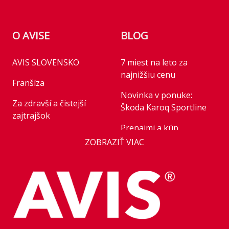
bezpečnostnými pásmi
O AVISE
BLOG
AVIS SLOVENSKO
7 miest na leto za
najnižšiu cenu
Franšíza
Bezpečnosť
Novinka v ponuke:
Elektronický otáčkomer
Automatické
Za zdravší a čistejší
Škoda Karoq Sportline
zajtrajšok
uzamknutie vozidla pri
Prenajmi a kúp
rozjazde
Business
ZOBRAZIŤ VIAC
Novinka v ponuke:
Airbag vodiča
Centrálne uzamykanie z
AVIS Prešov
Honda HR-V Advance
kabíny
Style Plus
Kariéra
Automatické osvetlenie
Tempomat / s
Parkovanie pre rastúce
Franchise
flotily: nové modely
kabíny
obmedzovačom
Kľúčoví zamestnanci
mobility v roku 2026
rýchlosti