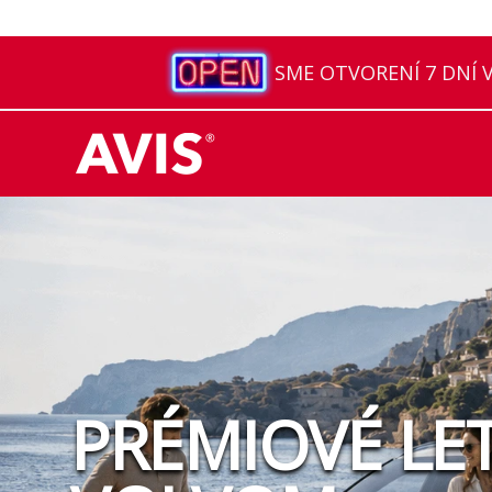
SME OTVORENÍ 7 DNÍ V 
NAJVÄČŠIA POŽI
PRÉMIOVÉ LE