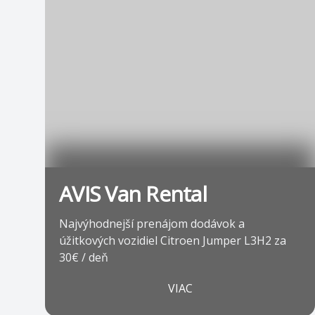
AVIS Van Rental
Najvýhodnejší prenájom dodávok a
úžitkových vozidiel Citroen Jumper L3H2 za
30€ / deň
VIAC