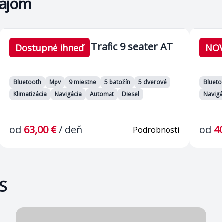
nájom
Renault Trafic 9 seater AT
9 seater AT
9 sea
Dostupné ihneď
NO
Bluetooth
Mpv
9 miestne
5 batožín
5 dverové
Blueto
Klimatizácia
Navigácia
Automat
Diesel
Navigá
od
63,00 €
/
deň
od
4
Podrobnosti
S