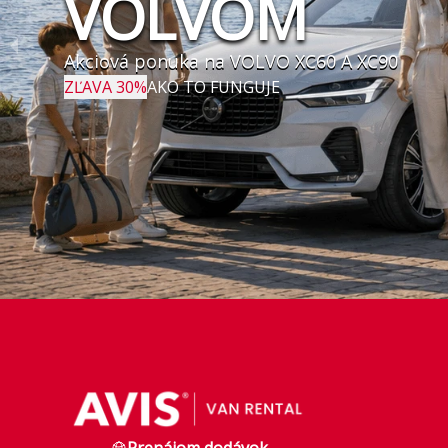
VOLVOM
Akciová ponuka na VOLVO XC60 A XC90
ZĽAVA 30%
AKO TO FUNGUJE