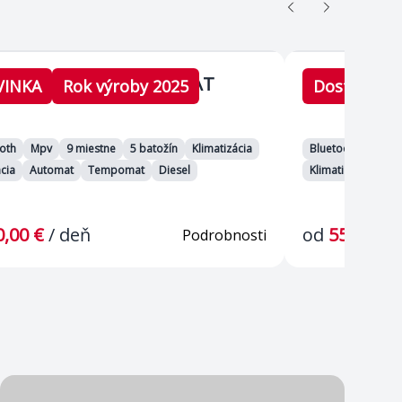
Peugeot Traveller AT
Re
ter AT
9 seater MT
VINKA
Rok výroby 2025
Dostupné i
oth
Mpv
9 miestne
5 batožín
Klimatizácia
Bluetooth
Mpv
cia
Automat
Tempomat
Diesel
Klimatizácia
Ma
0,00 €
/
deň
od
55,00 €
Podrobnosti