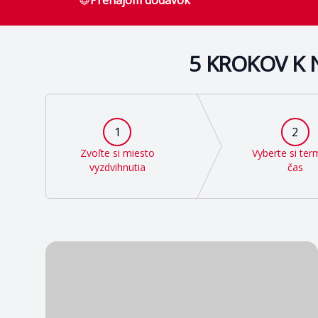
Prenájom dodávok
5 KROKOV K 
1
2
Zvoľte si miesto
Vyberte si ter
vyzdvihnutia
čas