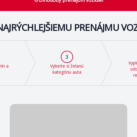
Dlhodobý prenájom vozidiel
NAJRÝCHLEJŠIEMU PRENÁJMU VOZ
3
Vypl
mín a
Vyberte si želanú
odo
kategóriu auta
r