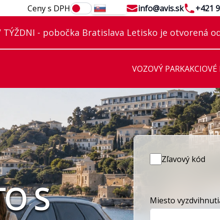
Email
Telephon
Ceny s DPH
info@avis.sk
+421 9
SK
TÝŽDNI - pobočka Bratislava Letisko je otvorená od
VOZOVÝ PARK
AKCIOVÉ
ČOVŇA ÁUT V BR
Zľavový kód
TO S
Miesto vyzdvihnuti