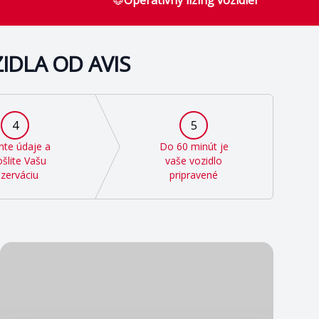
Operatívny lízing vozidiel
IDLA OD AVIS
4
5
nte údaje a
Do 60 minút je
šlite Vašu
vaše vozidlo
ezerváciu
pripravené