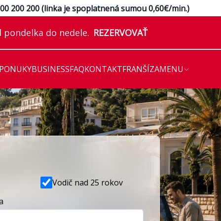
e
00 200 200 (linka je spoplatnená sumou 0,60€/min.)
 pondelka do nedele.
REZERVOVAŤ
 PONUKY
BUSINESS
FAQ
KONTAKT
FRANŠÍZA
MENU
ATISLAVE
Vodič nad 25 rokov
a