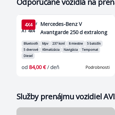
Odporúčané vozidlá na pre
Mercedes-Benz V
8 seater
4X4
AT 4x4
Avantgarde 250 d extralong
Bluetooth
Mpv
237 koní
8 miestne
5 batožín
5 dverové
Klimatizácia
Navigácia
Tempomat
Diesel
od
84,00 €
/
deň
Podrobnosti
Služby prenájmu vozidiel AVI